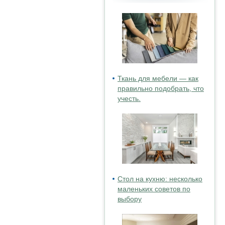
Ткань для мебели — как
правильно подобрать, что
учесть.
Стол на кухню: несколько
маленьких советов по
выбору