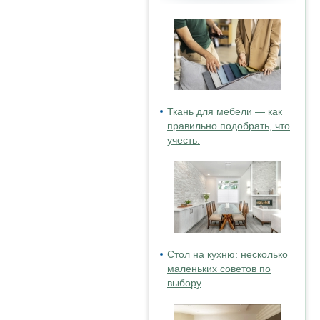
Ткань для мебели — как
правильно подобрать, что
учесть.
Стол на кухню: несколько
маленьких советов по
выбору