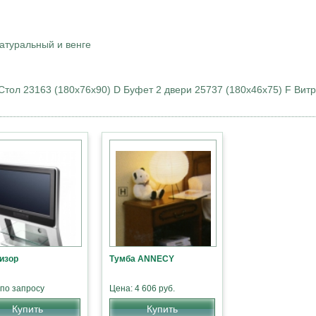
атуральный и венге
 Стол 23163 (180х76х90) D Буфет 2 двери 25737 (180х46х75) F Ви
изор
Тумба ANNECY
 по запросу
Цена: 4 606 руб.
Купить
Купить