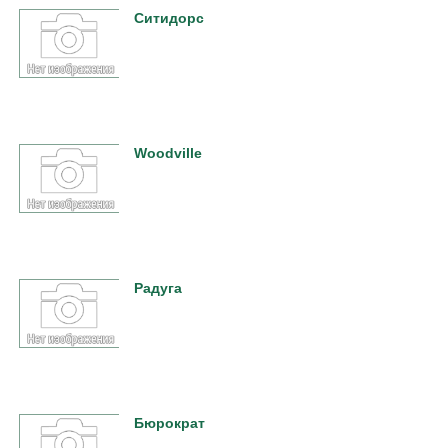
Ситидорс
Woodville
Радуга
Бюрократ