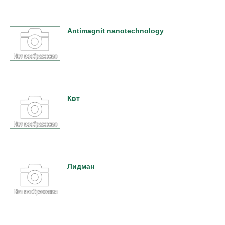
Antimagnit nanotechnology
Квт
Лидман