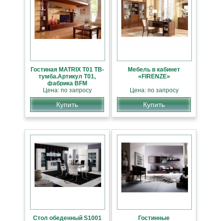
Гостиная MATRIX T01 ТВ-
Мебель в кабинет
тумба.Артикул Т01,
«FIRENZE»
фабрика BFM
(модульная система)
Цена: по запросу
Цена: по запросу
Купить
Купить
Стол обеденный S1001
Гостинные