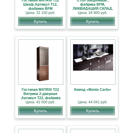
Гостиная MATRIX T12
Стол обеденный ,
Шкаф.Артикул Т12,
фабрика BFM,
фабрика BFM
ЛИКВИДАЦИЯ СКЛАД,
(модульная система)
Цена: 32 100 руб.
Цена: 34 900 руб.
СКИДКА 27%
Купить
Купить
Гостиная MATRIX T22
Комод «Monte Carlo»
Витрина 2-дверная
.Артикул Т22, фабрика
BFM (модульная
Цена: 42 000 руб.
Цена: 44 041 руб.
система)
Купить
Купить