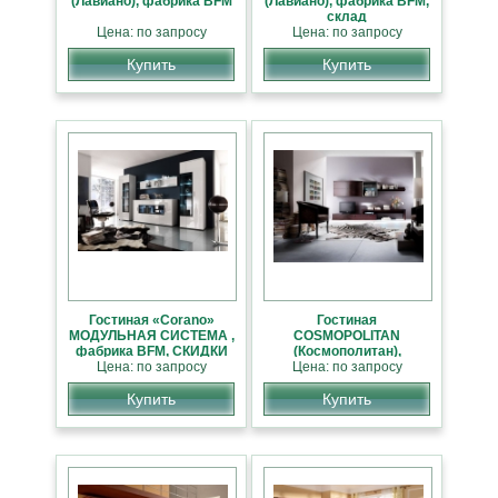
(Лавиано), фабрика BFM
(Лавиано), фабрика BFM,
склад
Цена: по запросу
Цена: по запросу
Купить
Купить
Гостиная «Corano»
Гостиная
МОДУЛЬНАЯ СИСТЕМА ,
COSMOPOLITAN
фабрика BFM, СКИДКИ
(Космополитан),
Цена: по запросу
Цена: по запросу
фабрика BFM
Купить
Купить