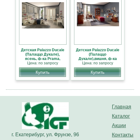
Детская Palazzo Ducale
Детская Palazzo Ducale
(Палаццо Дукале),
(Палаццо
ясень, ф-ка Prama,
Дукале),вишня, ф-ка
Италия НОВИНКА 2014
Цена: по запросу
Цена: по запросу
Prama, Италия
НОВИНКА 2014
Купить
Купить
Главная
Каталог
Акции
г. Екатерибург, ул. Фрунзе, 96
Контакты